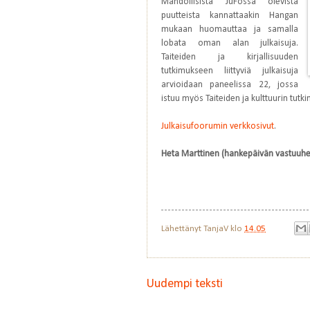
Mahdollisista JuFossa olevista
puutteista kannattaakin Hangan
mukaan huomauttaa ja samalla
lobata oman alan julkaisuja.
Taiteiden ja kirjallisuuden
tutkimukseen liittyviä julkaisuja
arvioidaan paneelissa 22, jossa
istuu myös Taiteiden ja kulttuurin tutk
Julkaisufoorumin verkkosivut
.
Heta Marttinen (hankepäivän vastuuhe
Lähettänyt
TanjaV
klo
14.05
Uudempi teksti