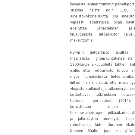
keväästä lähtien toiminut palveluporta
sisältää näistä noin 1180 eri
aineistokokonaisuutta. Osa aineist
vapaasti ladattavissa, osan käyt
edellyttää järjestelmän asiak
kirjautumista. Tietoarkiston palve
maksuttomia.
Nykyisin tietoarkisto sisältää 
määrällistä, yhteiskuntatieteellis
1800-luvun alkupuolelta lähtien. Fäl
esille, että Tietoarkisto toivoo ai
myös humanistisilta tieteenaloilt
liittyen hän muistutti, että myös Jy
yliopiston tutkijoita ja tutkimusryhmie
koskettavat tutkimuksen tietoaine
hallinnan periaatteet (2014),
korostetaan muun mu
tutkimusaineistojen pitkäaikaissäily
ja jatkokäytön merkitystä. Lisä
rahoittajista, kuten Suomen Akat
Koneen Säätiö, jopa edellyttävä