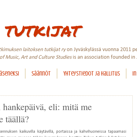
tutkijat
utkimuksen laitoksen tutkijat ry
on Jyväskylässä vuonna 2011 per
f Music, Art and Culture Studies
is an association founded in 
äseneksi
Säännöt
Yhteystiedot ja hallitus
In
n hankepäivä, eli: mitä me
 täällä?
kennuksen kaikuvilla käytävillä, portaissa ja kahvihuoneissa tapaamasi