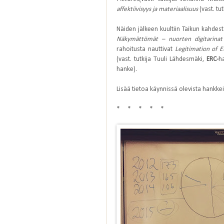
affektiivisyys ja materiaalisuus
(vast. tu
Näiden jälkeen kuultiin Taikun kahdes
Näkymättömät – nuorten digitarinat
rahoitusta nauttivat
Legitimation of E
(vast. tutkija Tuuli Lähdesmäki,
ERC-
h
hanke).
Lisää tietoa käynnissä olevista hankke
* * * * *