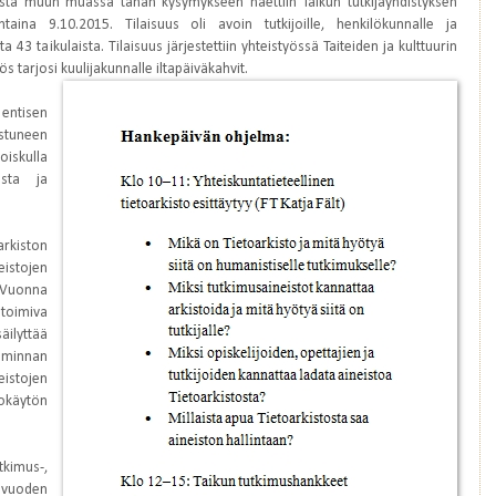
austa muun muassa tähän kysymykseen haettiin Taikun tutkijayhdistyksen
taina 9.10.2015. Tilaisuus oli avoin tutkijoille, henkilökunnalle ja
ta 43 taikulaista. Tilaisuus järjestettiin yhteistyössä Taiteiden ja kulttuurin
 tarjosi kuulijakunnalle iltapäiväkahvit.
entisen
stuneen
skulla
tosta ja
rkiston
eistojen
 Vuonna
 toimiva
ilyttää
iminnan
stojen
okäytön
tkimus-,
e vuoden