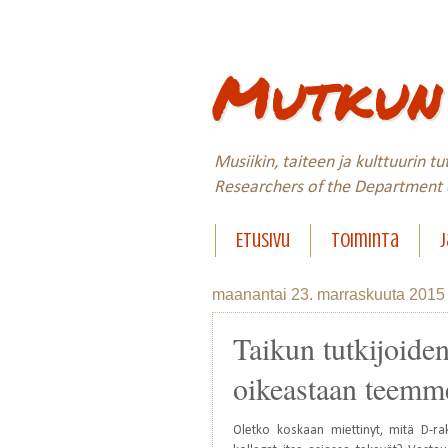
Mutkun 
Musiikin, taiteen ja kulttuurin t
Researchers of the Department o
Etusivu
Toiminta
J
maanantai 23. marraskuuta 2015
Taikun tutkijoide
oikeastaan teemme
Oletko koskaan miettinyt, mitä D-ra