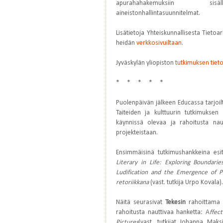
apurahahakemuksiin sisälly
aineistonhallintasuunnitelmat.
Lisätietoja Yhteiskunnallisesta Tietoar
heidän
verkkosivuiltaan
.
Jyväskylän yliopiston
tutkimuksen tieto
* * * * *
Puolenpäivän jälkeen Educassa tarjoi
Taiteiden ja kulttuurin tutkimuksen
käynnissä olevaa ja rahoitusta naut
projekteistaan.
Ensimmäisinä tutkimushankkeina esi
Literary in Life: Exploring Boundar
Ludification and the Emergence of Pl
retoriikkana
(vast. tutkija Urpo Kovala).
Näitä seurasivat
Tekesin
rahoittama
rahoitusta nauttivaa hanketta: A
ffec
Pictures
(vast. tutkijat Johanna Mak