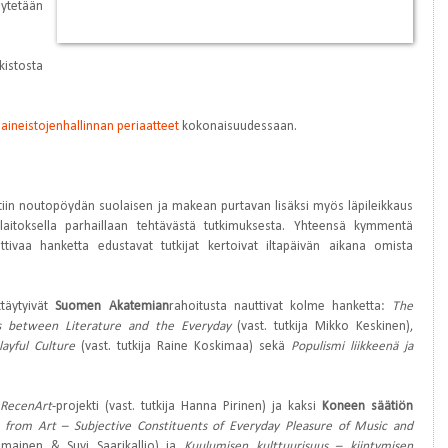
tetään
kistosta
aineistojenhallinnan periaatteet
kokonaisuudessaan.
ltiin noutopöydän suolaisen ja makean purtavan lisäksi myös läpileikkaus
 laitoksella parhaillaan tehtävästä tutkimuksesta. Yhteensä kymmentä
tivaa hanketta edustavat tutkijat kertoivat iltapäivän aikana omista
ttäytyivät
Suomen Akatemian
rahoitusta nauttivat kolme hanketta:
The
ies between Literature and the Everyday
(vast. tutkija Mikko Keskinen),
ayful Culture
(vast. tutkija Raine Koskimaa) sekä
Populismi liikkeenä ja
RecenArt
-projekti (vast. tutkija Hanna Pirinen) ja kaksi
Koneen säätiön
t from Art – Subjective Constituents of Everyday Pleasure of Music and
simainen & Suvi Saarikallio) ja
Kuulumisen kulttuurisuus – kiintymisen