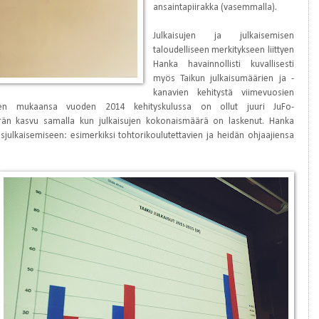
ansaintapiirakka (vasemmalla).
Julkaisujen ja julkaisemisen
taloudelliseen merkitykseen liittyen
Hanka havainnollisti kuvallisesti
myös Taikun julkaisumäärien ja -
kanavien kehitystä viimevuosien
änen mukaansa vuoden 2014 kehityskulussa on ollut juuri JuFo-
ärän kasvu samalla kun julkaisujen kokonaismäärä on laskenut.
Hanka
isjulkaisemiseen: esimerkiksi tohtorikoulutettavien ja heidän ohjaajiensa