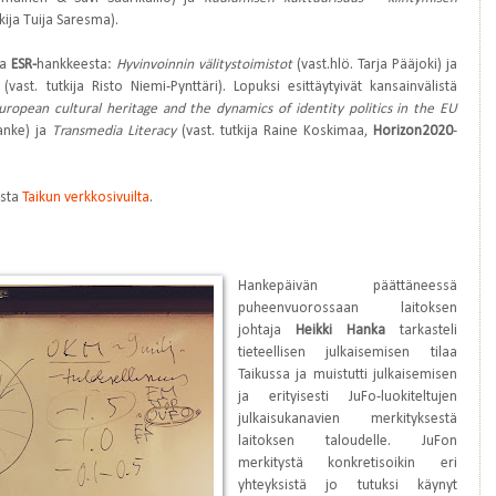
tkija Tuija Saresma).
ta
ESR-
hankkeesta:
Hyvinvoinnin välitystoimistot
(vast.hlö. Tarja Pääjoki) ja
(vast. tutkija Risto Niemi-Pynttäri). Lopuksi esittäytyivät kansainvälistä
uropean cultural heritage and the dynamics of identity politics in the EU
anke) ja
Transmedia Literacy
(vast. tutkija Raine Koskimaa,
Horizon2020
-
ista
Taikun verkkosivuilta
.
Hankepäivän päättäneessä
puheenvuorossaan laitoksen
johtaja
Heikki Hanka
tarkasteli
tieteellisen julkaisemisen tilaa
Taikussa ja muistutti julkaisemisen
ja erityisesti JuFo-luokiteltujen
julkaisukanavien merkityksestä
laitoksen taloudelle. JuFon
merkitystä konkretisoikin eri
yhteyksistä jo tutuksi käynyt