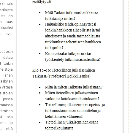
ali Aila
laista
oista on
tö taas
kaaksi
lut ovat
pääosin
tä dataa
t toikin
neistoja
a.
Tähän
väskylän
n vetäjiä
istojen
 joissa
assa
ttämisen
ksi osa
emia ja
t, että