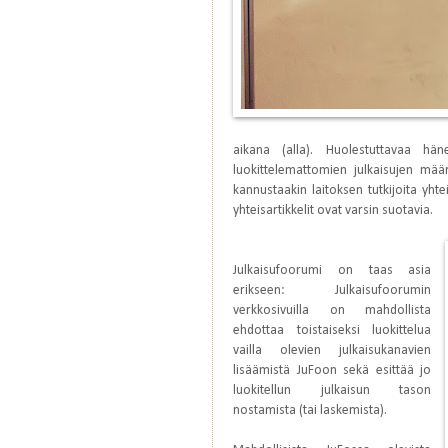
aikana (alla). Huolestuttavaa h
luokittelemattomien julkaisujen mä
kannustaakin laitoksen tutkijoita yhte
yhteisartikkelit ovat varsin suotavia.
Julkaisufoorumi on taas asia
erikseen: Julkaisufoorumin
verkkosivuilla on mahdollista
ehdottaa toistaiseksi luokittelua
vailla olevien julkaisukanavien
lisäämistä JuFoon sekä esittää jo
luokitellun julkaisun tason
nostamista (tai laskemista).