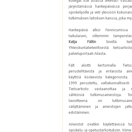
kollegat itse asiassa tekevät? Vast
järjestämässä hankepäivässä perjan
opiskelijoille ja veti yleisöön kokonais
tutkimuksen laitoksen kanssa, joka myös
Hankepäivä alkoi Fennicumissa 
taikulaisen, sittemmin tamperelai
Katja Fältin
tiiviillä tietoi
Yhteiskuntatieteellisestä tietoarkis
palveluportaali Ailasta.
Fält aloitti kertomalla Tietoa
perustehtävistä ja erilaisista ain
käyttöä koskevista kategorioista.
1999 perustettu, valtakunnallisesti
Tietoarkisto vastaanottaa ja sä
sähköisiä tutkimusaineistoja. To
tavoitteena on tutkimusainei
säilyttäminen ja aineistojen jatk
edistäminen.
Aineistot ovatkin käytettävissä tu
opiskelu- ja opetustarkoituksiin. Viim